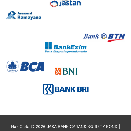
Hak Cipta © 2026
JASA BANK GARANSI-SURETY BOND
|