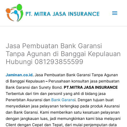
Lewati
Men
ke
konten
Uta
Jasa Pembuatan Bank Garansi
Tanpa Agunan di Banggai Kepulauan
Hubungi 081293855599
Jaminan.co.id
.
Jasa Pembuatan Bank Garansi Tanpa Agunan
di Banggai Kepulauan
–
Perusahaan konsultan jasa pembuatan
Bank Garansi dan Surety Bond.
PT.MITRA JASA INSURANCE
Terbentuk dari tim dan personil yang ahli di bidang jasa
Penerbitan Asuransi dan
Bank Garans
i. Dengan tujuan buat
menyediakan jasa pelayanan terlengkap pada produk Asuransi
dan Bank Garansi. Kami memberikan satu kesatuan pelayanan
dengan jangkauan luas, jadi memungkinkan kami bisa melayani
Client dengan Cepat dan Tepat, dari mulai penjemputan data