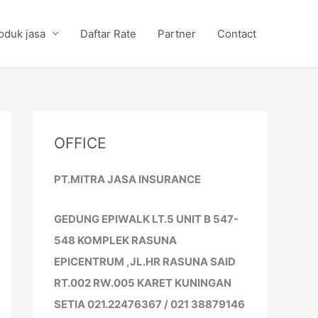
oduk jasa
Daftar Rate
Partner
Contact
OFFICE
PT.MITRA JASA INSURANCE
GEDUNG EPIWALK LT.5 UNIT B 547-
548 KOMPLEK RASUNA
EPICENTRUM ,JL.HR RASUNA SAID
RT.002 RW.005 KARET KUNINGAN
SETIA 021.22476367 / 021 38879146