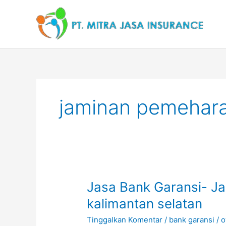
Lewati
ke
konten
jaminan pemehar
Jasa
Jasa Bank Garansi- J
Bank
kalimantan selatan
Garansi-
Tinggalkan Komentar
/
bank garansi
/
o
Jaminan