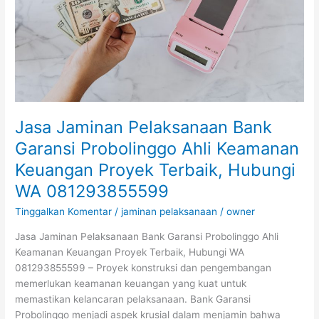
Ahli
Keamanan
Keuangan
Proyek
Terbaik,
Hubungi
WA
081293855599
Jasa Jaminan Pelaksanaan Bank
Garansi Probolinggo Ahli Keamanan
Keuangan Proyek Terbaik, Hubungi
WA 081293855599
Tinggalkan Komentar
/
jaminan pelaksanaan
/
owner
Jasa Jaminan Pelaksanaan Bank Garansi Probolinggo Ahli
Keamanan Keuangan Proyek Terbaik, Hubungi WA
081293855599 – Proyek konstruksi dan pengembangan
memerlukan keamanan keuangan yang kuat untuk
memastikan kelancaran pelaksanaan. Bank Garansi
Probolinggo menjadi aspek krusial dalam menjamin bahwa