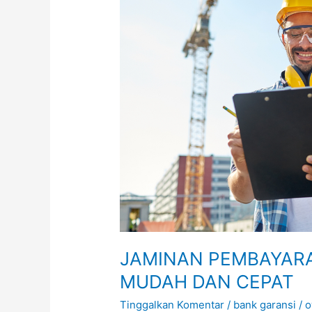
TAHUN)
MUDAH
DAN
CEPAT
JAMINAN PEMBAYARA
MUDAH DAN CEPAT
Tinggalkan Komentar
/
bank garansi
/
o