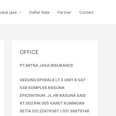
oduk jasa
Daftar Rate
Partner
Contact
OFFICE
PT.MITRA JASA INSURANCE
GEDUNG EPIWALK LT.5 UNIT B 547-
548 KOMPLEK RASUNA
EPICENTRUM ,JL.HR RASUNA SAID
RT.002 RW.005 KARET KUNINGAN
SETIA 021.22476367 / 021 38879146