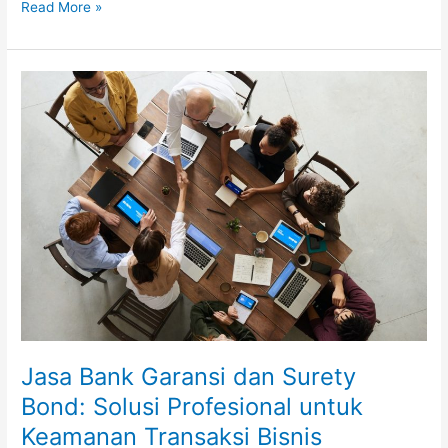
Read More »
Jasa
Bank
Garansi
dan
Surety
Bond:
Solusi
Profesional
untuk
Keamanan
Transaksi
Bisnis
Jasa Bank Garansi dan Surety
Bond: Solusi Profesional untuk
Keamanan Transaksi Bisnis