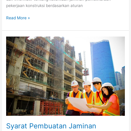
pekerjaan konstruksi berdasarkan aturan
Read More »
Syarat
Pembuatan
Jaminan
Pemeliharaan
untuk
Proyek
Konstruksi:
Lengkap
dan
Terbaru
Syarat Pembuatan Jaminan