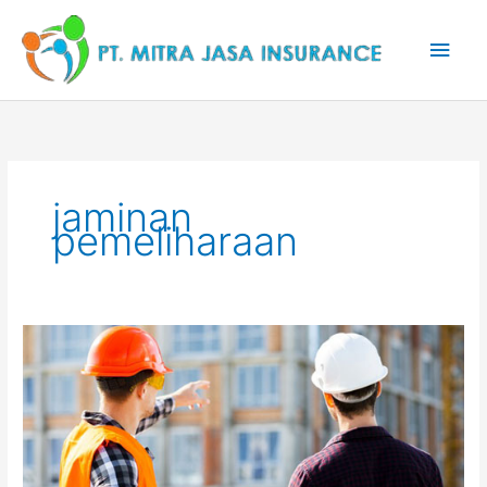
Lewati
Men
ke
konten
Uta
jaminan
pemeliharaan
Syarat
Jaminan
Pemeliharaan
untuk
Menjamin
Kualitas
Hasil