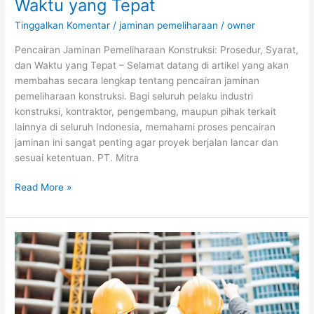
Waktu yang Tepat
Tinggalkan Komentar
/
jaminan pemeliharaan
/
owner
Pencairan Jaminan Pemeliharaan Konstruksi: Prosedur, Syarat,
dan Waktu yang Tepat – Selamat datang di artikel yang akan
membahas secara lengkap tentang pencairan jaminan
pemeliharaan konstruksi. Bagi seluruh pelaku industri
konstruksi, kontraktor, pengembang, maupun pihak terkait
lainnya di seluruh Indonesia, memahami proses pencairan
jaminan ini sangat penting agar proyek berjalan lancar dan
sesuai ketentuan. PT. Mitra
Read More »
Ketentuan
Jaminan
Pemeliharaan
Pekerjaan
Konstruksi