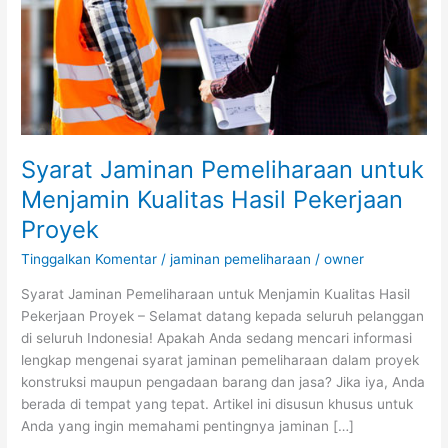
Pekerjaan
Proyek
Syarat Jaminan Pemeliharaan untuk
Menjamin Kualitas Hasil Pekerjaan
Proyek
Tinggalkan Komentar
/
jaminan pemeliharaan
/
owner
Syarat Jaminan Pemeliharaan untuk Menjamin Kualitas Hasil
Pekerjaan Proyek – Selamat datang kepada seluruh pelanggan
di seluruh Indonesia! Apakah Anda sedang mencari informasi
lengkap mengenai syarat jaminan pemeliharaan dalam proyek
konstruksi maupun pengadaan barang dan jasa? Jika iya, Anda
berada di tempat yang tepat. Artikel ini disusun khusus untuk
Anda yang ingin memahami pentingnya jaminan […]