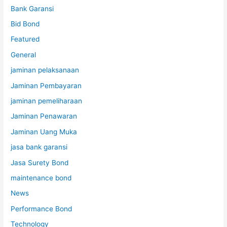
Bank Garansi
Bid Bond
Featured
General
jaminan pelaksanaan
Jaminan Pembayaran
jaminan pemeliharaan
Jaminan Penawaran
Jaminan Uang Muka
jasa bank garansi
Jasa Surety Bond
maintenance bond
News
Performance Bond
Technology