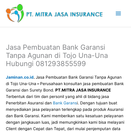
Lewati
Men
ke
konten
Uta
Jasa Pembuatan Bank Garansi
Tanpa Agunan di Tojo Una-Una
Hubungi 081293855599
Jaminan.co.id
.
Jasa Pembuatan Bank Garansi Tanpa Agunan
di Tojo Una-Una
–
Perusahaan konsultan jasa pembuatan Bank
Garansi dan Surety Bond.
PT.MITRA JASA INSURANCE
Terbentuk dari tim dan personil yang ahli di bidang jasa
Penerbitan Asuransi dan
Bank Garans
i. Dengan tujuan buat
menyediakan jasa pelayanan terlengkap pada produk Asuransi
dan Bank Garansi. Kami memberikan satu kesatuan pelayanan
dengan jangkauan luas, jadi memungkinkan kami bisa melayani
Client dengan Cepat dan Tepat, dari mulai penjemputan data