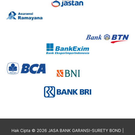
Hak Cipta © 2026
JASA BANK GARANSI-SURETY BOND
|