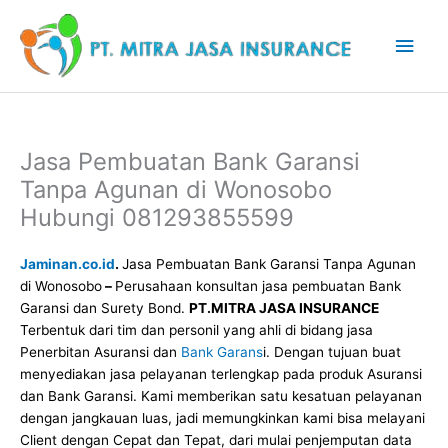
Lewati
Men
ke
konten
Uta
Jasa Pembuatan Bank Garansi
Tanpa Agunan di Wonosobo
Hubungi 081293855599
Jaminan.co.id
.
Jasa Pembuatan Bank Garansi Tanpa Agunan
di Wonosobo
–
Perusahaan konsultan jasa pembuatan Bank
Garansi dan Surety Bond.
PT.MITRA JASA INSURANCE
Terbentuk dari tim dan personil yang ahli di bidang jasa
Penerbitan Asuransi dan
Bank Garans
i. Dengan tujuan buat
menyediakan jasa pelayanan terlengkap pada produk Asuransi
dan Bank Garansi. Kami memberikan satu kesatuan pelayanan
dengan jangkauan luas, jadi memungkinkan kami bisa melayani
Client dengan Cepat dan Tepat, dari mulai penjemputan data