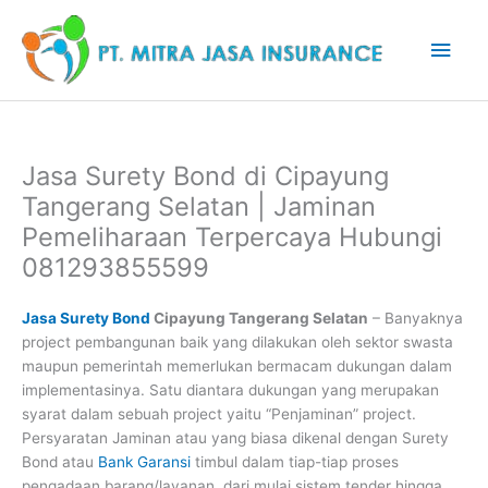
Lewati
Men
ke
konten
Uta
Jasa Surety Bond di Cipayung
Tangerang Selatan | Jaminan
Pemeliharaan Terpercaya Hubungi
081293855599
Jasa Surety Bond
Cipayung Tangerang Selatan
– Banyaknya
project pembangunan baik yang dilakukan oleh sektor swasta
maupun pemerintah memerlukan bermacam dukungan dalam
implementasinya. Satu diantara dukungan yang merupakan
syarat dalam sebuah project yaitu “Penjaminan” project.
Persyaratan Jaminan atau yang biasa dikenal dengan Surety
Bond atau
Bank Garansi
timbul dalam tiap-tiap proses
pengadaan barang/layanan, dari mulai sistem tender hingga