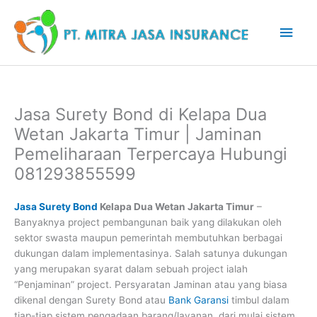
Lewati
Men
ke
konten
Uta
Jasa Surety Bond di Kelapa Dua
Wetan Jakarta Timur | Jaminan
Pemeliharaan Terpercaya Hubungi
081293855599
Jasa Surety Bond
Kelapa Dua Wetan Jakarta Timur
–
Banyaknya project pembangunan baik yang dilakukan oleh
sektor swasta maupun pemerintah membutuhkan berbagai
dukungan dalam implementasinya. Salah satunya dukungan
yang merupakan syarat dalam sebuah project ialah
“Penjaminan” project. Persyaratan Jaminan atau yang biasa
dikenal dengan Surety Bond atau
Bank Garansi
timbul dalam
tiap-tiap sistem pengadaan barang/layanan, dari mulai sistem