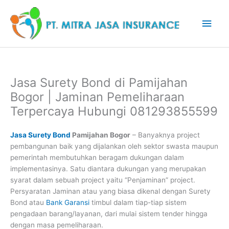
Lewati
Men
ke
konten
Uta
Jasa Surety Bond di Pamijahan
Bogor | Jaminan Pemeliharaan
Terpercaya Hubungi 081293855599
Jasa Surety Bond
Pamijahan Bogor
– Banyaknya project
pembangunan baik yang dijalankan oleh sektor swasta maupun
pemerintah membutuhkan beragam dukungan dalam
implementasinya. Satu diantara dukungan yang merupakan
syarat dalam sebuah project yaitu “Penjaminan” project.
Persyaratan Jaminan atau yang biasa dikenal dengan Surety
Bond atau
Bank Garansi
timbul dalam tiap-tiap sistem
pengadaan barang/layanan, dari mulai sistem tender hingga
dengan masa pemeliharaan.