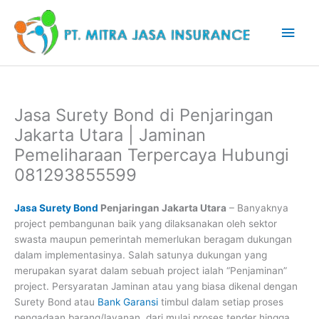
Lewati
Men
ke
konten
Uta
Jasa Surety Bond di Penjaringan
Jakarta Utara | Jaminan
Pemeliharaan Terpercaya Hubungi
081293855599
Jasa Surety Bond
Penjaringan Jakarta Utara
– Banyaknya
project pembangunan baik yang dilaksanakan oleh sektor
swasta maupun pemerintah memerlukan beragam dukungan
dalam implementasinya. Salah satunya dukungan yang
merupakan syarat dalam sebuah project ialah “Penjaminan”
project. Persyaratan Jaminan atau yang biasa dikenal dengan
Surety Bond atau
Bank Garansi
timbul dalam setiap proses
pengadaan barang/layanan, dari mulai proses tender hingga