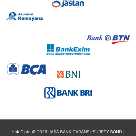
Hak Cipta © 2026
JASA BANK GARANSI-SURETY BOND
|