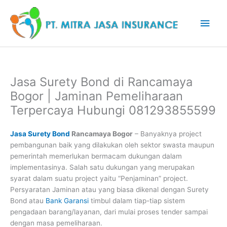
Lewati
Men
ke
konten
Uta
Jasa Surety Bond di Rancamaya
Bogor | Jaminan Pemeliharaan
Terpercaya Hubungi 081293855599
Jasa Surety Bond
Rancamaya Bogor
– Banyaknya project
pembangunan baik yang dilakukan oleh sektor swasta maupun
pemerintah memerlukan bermacam dukungan dalam
implementasinya. Salah satu dukungan yang merupakan
syarat dalam suatu project yaitu “Penjaminan” project.
Persyaratan Jaminan atau yang biasa dikenal dengan Surety
Bond atau
Bank Garansi
timbul dalam tiap-tiap sistem
pengadaan barang/layanan, dari mulai proses tender sampai
dengan masa pemeliharaan.