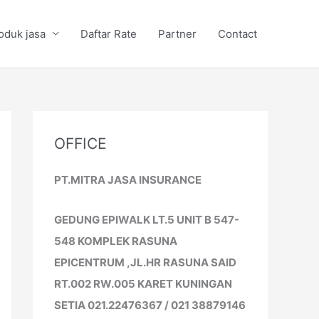
oduk jasa
Daftar Rate
Partner
Contact
OFFICE
PT.MITRA JASA INSURANCE
GEDUNG EPIWALK LT.5 UNIT B 547-
548 KOMPLEK RASUNA
EPICENTRUM ,JL.HR RASUNA SAID
RT.002 RW.005 KARET KUNINGAN
SETIA 021.22476367 / 021 38879146