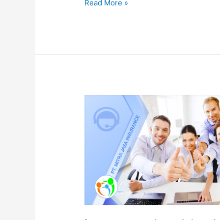
Read More »
jasa
surety
bond-
bank
garansi
(jaminan
uang
muka)
di
gorontalo