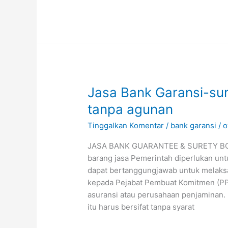
Jasa
Jasa Bank Garansi-su
Bank
tanpa agunan
Garansi-
Tinggalkan Komentar
/
bank garansi
/
o
surety
bond
JASA BANK GUARANTEE & SURETY BO
di
barang jasa Pemerintah diperlukan un
banda
dapat bertanggungjawab untuk melaks
aceh
kepada Pejabat Pembuat Komitmen (PPK
tanpa
asuransi atau perusahaan penjaminan
agunan
itu harus bersifat tanpa syarat