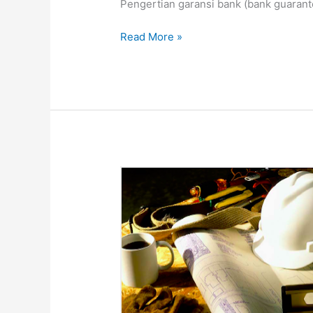
Pengertian garansi bank (bank guarante
Read More »
Jasa
bank
garansi-
surety
bond
jaminan
pelaksanaan
di
aceh