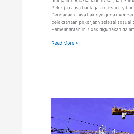
menjamin pelaksanaan Pekerjaan Pemel
Pekerjaa.Jasa bank garansi-surety bon
Pengadaan Jasa Lainnya guna memperb
pelaksanaan pekerjaan selesai sesuai 
Pemeliharaan ini tidak digunakan dal
Read More »
Jasa
bank
garansi-
surety
bond