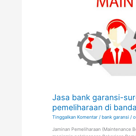
bond
jaminan
pemeliharaan
di
banda
aceh
Jasa bank garansi-sur
pemeliharaan di band
Tinggalkan Komentar
/
bank garansi
/
o
Jaminan Pemeliharaan (Maintenance Bo