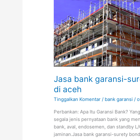
jaminan
uang
muka
di
aceh
Jasa bank garansi-su
di aceh
Tinggalkan Komentar
/
bank garansi
/
o
Perbankan: Apa Itu Garansi Bank? Yang
segala jenis pernyataan bank yang me
bank, aval, endosemen, dan standby L
jaminan.Jasa bank garansi-surety bon