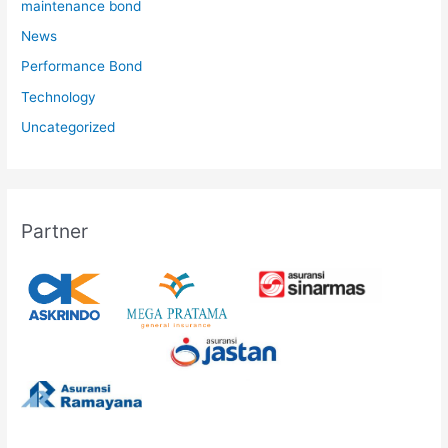
maintenance bond
News
Performance Bond
Technology
Uncategorized
Partner