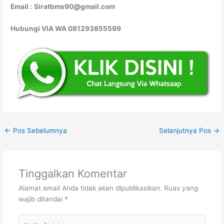
Email :
Siratbms90@gmail.com
Hubungi VIA WA 081293855599
←
Pos Sebelumnya
Selanjutnya Pos
→
Tinggalkan Komentar
Alamat email Anda tidak akan dipublikasikan.
Ruas yang
wajib ditandai
*
Ketik