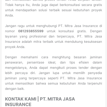
Tidak hanya itu, Anda juga dapat berkonsultasi secara gratis
untuk mendapatkan solusi terbaik sesuai kebutuhan proyek
Anda.
Jangan ragu untuk menghubungi PT. Mitra Jasa Insurance di
nomor
081293855599
untuk konsultasi gratis. Dengan
layanan yang profesional dan terpercaya, PT. Mitra Jasa
Insurance adalah mitra terbaik untuk mendukung kesuksesan
proyek Anda.
Dengan memahami cara menghitung besaran jaminan
penawaran, persentase ideal, dan tips efisien dalam
mengelolanya, Anda dapat mengikuti proses tender dengan
lebih percaya diri. Jangan lupa untuk memilih penyedia
jaminan yang terpercaya seperti PT. Mitra Jasa Insurance
untuk memastikan bahwa semua kebutuhan Anda terpenuhi
dengan baik.
KONTAK KAMI | PT. MITRA JASA
INSURANCE