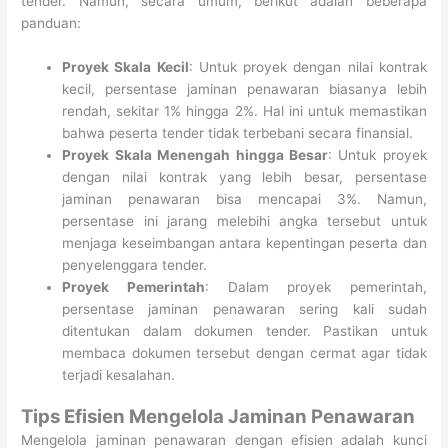
tender. Namun, secara umum, berikut adalah beberapa
panduan:
Proyek Skala Kecil
: Untuk proyek dengan nilai kontrak
kecil, persentase jaminan penawaran biasanya lebih
rendah, sekitar 1% hingga 2%. Hal ini untuk memastikan
bahwa peserta tender tidak terbebani secara finansial.
Proyek Skala Menengah hingga Besar
: Untuk proyek
dengan nilai kontrak yang lebih besar, persentase
jaminan penawaran bisa mencapai 3%. Namun,
persentase ini jarang melebihi angka tersebut untuk
menjaga keseimbangan antara kepentingan peserta dan
penyelenggara tender.
Proyek Pemerintah
: Dalam proyek pemerintah,
persentase jaminan penawaran sering kali sudah
ditentukan dalam dokumen tender. Pastikan untuk
membaca dokumen tersebut dengan cermat agar tidak
terjadi kesalahan.
Tips Efisien Mengelola Jaminan Penawaran
Mengelola jaminan penawaran dengan efisien adalah kunci