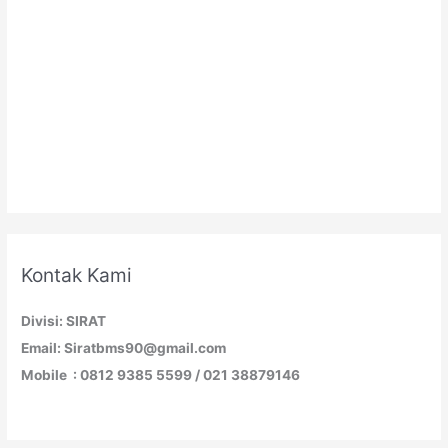
Kontak Kami
Divisi: SIRAT
Email: Siratbms90@gmail.com
Mobile : 0812 9385 5599 / 021 38879146