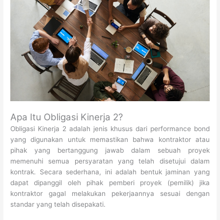
Apa Itu Obligasi Kinerja 2?
Obligasi Kinerja 2 adalah jenis khusus dari performance bond
yang digunakan untuk memastikan bahwa kontraktor atau
pihak yang bertanggung jawab dalam sebuah proyek
memenuhi semua persyaratan yang telah disetujui dalam
kontrak. Secara sederhana, ini adalah bentuk jaminan yang
dapat dipanggil oleh pihak pemberi proyek (pemilik) jika
kontraktor gagal melakukan pekerjaannya sesuai dengan
standar yang telah disepakati.