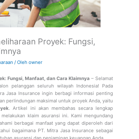
liharaan Proyek: Fungsi,
aimnya
haraan
/ Oleh
owner
k: Fungsi, Manfaat, dan Cara Klaimnya
– Selamat
alon pelanggan seluruh wilayah Indonesia! Pada
tra Jasa Insurance ingin berbagi informasi penting
an perlindungan maksimal untuk proyek Anda, yaitu
oyek
. Artikel ini akan membahas secara lengkap
a melakukan klaim asuransi ini. Kami mengundang
ami berbagai manfaat yang dapat diperoleh dari
tahui bagaimana PT. Mitra Jasa Insurance sebagai
tuhan asuransi dan penjaminan keuangan Anda.