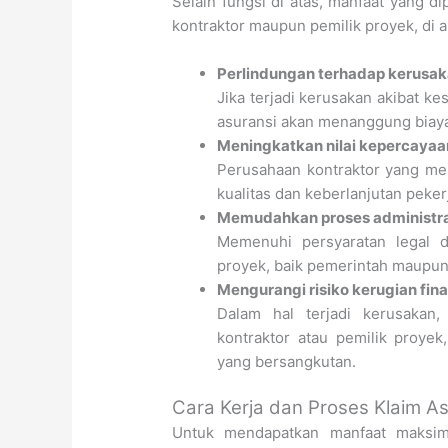
Selain fungsi di atas, manfaat yang di
kontraktor maupun pemilik proyek, di a
Perlindungan terhadap kerusa
Jika terjadi kerusakan akibat ke
asuransi akan menanggung biaya 
Meningkatkan nilai kepercayaa
Perusahaan kontraktor yang me
kualitas dan keberlanjutan peker
Memudahkan proses administras
Memenuhi persyaratan legal d
proyek, baik pemerintah maupun
Mengurangi risiko kerugian fin
Dalam hal terjadi kerusakan
kontraktor atau pemilik proye
yang bersangkutan.
Cara Kerja dan Proses Klaim A
Untuk mendapatkan manfaat maksima