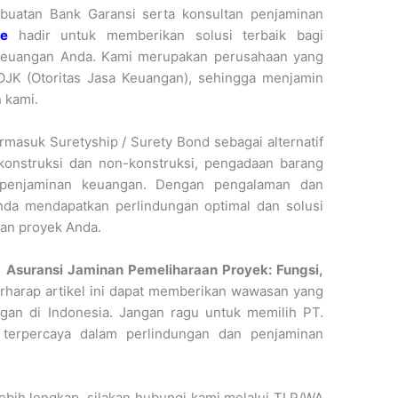
buatan Bank Garansi serta konsultan penjaminan
ce
hadir untuk memberikan solusi terbaik bagi
keuangan Anda. Kami merupakan perusahaan yang
 OJK (Otoritas Jasa Keuangan), sehingga menjamin
 kami.
masuk Suretyship / Surety Bond sebagai alternatif
konstruksi dan non-konstruksi, pengadaan barang
i penjaminan keuangan. Dengan pengalaman dan
nda mendapatkan perlindungan optimal dan solusi
an proyek Anda.
i
Asuransi Jaminan Pemeliharaan Proyek: Fungsi,
erharap artikel ini dapat memberikan wawasan yang
gan di Indonesia. Jangan ragu untuk memilih PT.
 terpercaya dalam perlindungan dan penjaminan
 lebih lengkap, silakan hubungi kami melalui TLP/WA