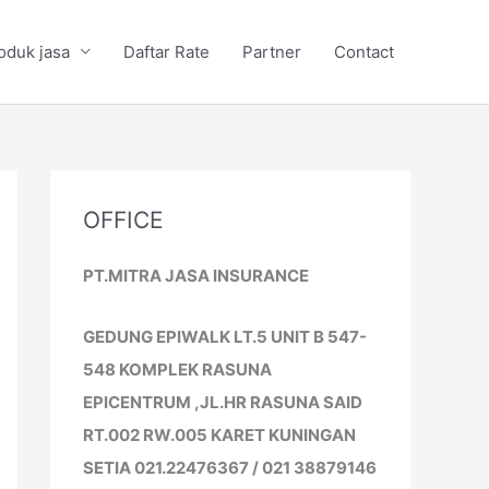
oduk jasa
Daftar Rate
Partner
Contact
OFFICE
PT.MITRA JASA INSURANCE
GEDUNG EPIWALK LT.5 UNIT B 547-
548 KOMPLEK RASUNA
EPICENTRUM ,JL.HR RASUNA SAID
RT.002 RW.005 KARET KUNINGAN
SETIA 021.22476367 / 021 38879146