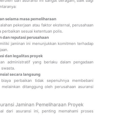
peroleh dari asuransi ini sangat beragam, baik bagi
ntaranya:
kan selama masa pemeliharaan
salahan pekerjaan atau faktor eksternal, perusahaan
perbaikan sesuai ketentuan polis.
n dan reputasi perusahaan
miliki jaminan ini menunjukkan komitmen terhadap
jaan.
i dan legalitas proyek
an administratif yang berlaku dalam pengadaan
 swasta.
ansial secara langsung
, biaya perbaikan tidak sepenuhnya membebani
k, melainkan ditanggung oleh perusahaan asuransi
suransi Jaminan Pemeliharaan Proyek
l dari asuransi ini, penting memahami proses