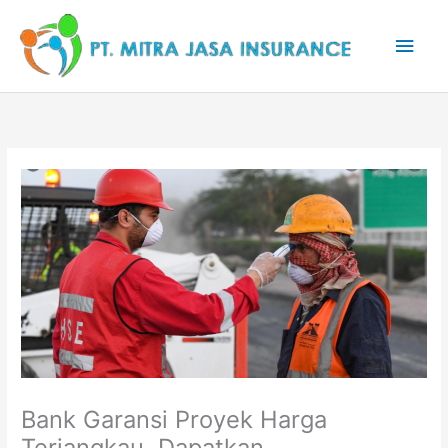
Lewati
Men
ke
konten
Uta
Bank Garansi Proyek Harga
Terjangkau, Dapatkan