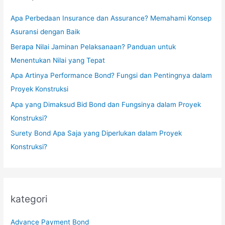
Apa Perbedaan Insurance dan Assurance? Memahami Konsep
Asuransi dengan Baik
Berapa Nilai Jaminan Pelaksanaan? Panduan untuk
Menentukan Nilai yang Tepat
Apa Artinya Performance Bond? Fungsi dan Pentingnya dalam
Proyek Konstruksi
Apa yang Dimaksud Bid Bond dan Fungsinya dalam Proyek
Konstruksi?
Surety Bond Apa Saja yang Diperlukan dalam Proyek
Konstruksi?
kategori
Advance Payment Bond