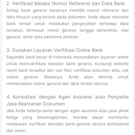
2. Verifikasi Melalui Nomor Referensi dan Data Bank
Setiap bank garansi biasanya memiliki nomor referensi dan
data khusus yang tertera pada dokumen. Anda dapat meminta
bank terkait untuk melakukan pengecekan terhadap data
tersebut, termasuk nomor garansi, tanggal penerbitan, nilai
garansi, serta data penerima jaminan.
3. Gunakan Layanan Verifikasi Online Bank
Sejumlah bank besar di Indonesia menyediakan layanan online
untuk memverifikasi keaslian bank garansi. Kunjungi website
resmi bank tersebut dan cari fitur
verifikasi dokumen
atau
cek
status garansi
. Biasanya, Anda akan diminta untuk
memasukkan nomor garansi dan data terkait lainnya.
4. Konsultasi dengan Agen Asuransi atau Penyedia
Jasa Keamanan Dokumen
Jika Anda bekerja sama dengan agen asuransi atau jasa pihak
ketiga yang berpengalaman, mereka dapat membantu
melakukan verifikasi keaslian bank garansi secara profesional
dan aman.