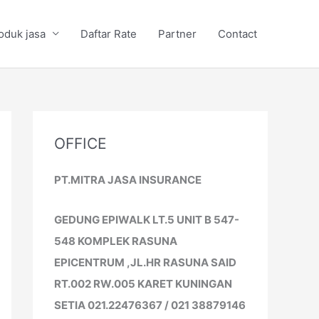
oduk jasa
Daftar Rate
Partner
Contact
OFFICE
PT.MITRA JASA INSURANCE
GEDUNG EPIWALK LT.5 UNIT B 547-
548 KOMPLEK RASUNA
EPICENTRUM ,JL.HR RASUNA SAID
RT.002 RW.005 KARET KUNINGAN
SETIA 021.22476367 / 021 38879146