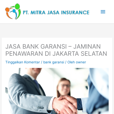
Lewati
Men
ke
konten
Uta
JASA BANK GARANSI – JAMINAN
PENAWARAN DI JAKARTA SELATAN
Tinggalkan Komentar
/
bank garansi
/ Oleh
owner