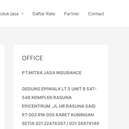
oduk jasa
Daftar Rate
Partner
Contact
OFFICE
PT.MITRA JASA INSURANCE
GEDUNG EPIWALK LT.5 UNIT B 547-
548 KOMPLEK RASUNA
EPICENTRUM ,JL.HR RASUNA SAID
RT.002 RW.005 KARET KUNINGAN
SETIA 021.22476367 / 021 38879146